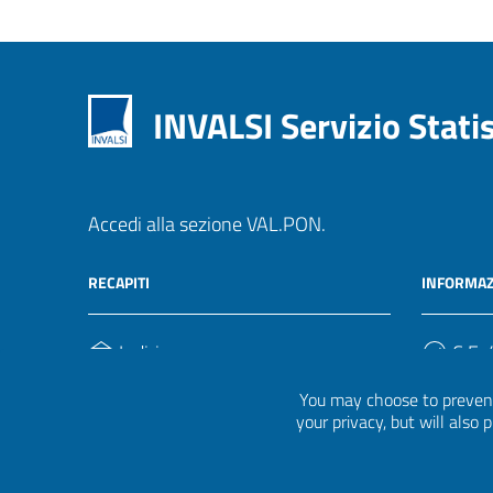
INVALSI Servizio Stati
Accedi alla sezione VAL.PON.
RECAPITI
INFORMAZ
Indirizzo
C.F. /
Via Ippolito Nievo, 35
920004
You may choose to prevent
00153, Roma
your privacy, but will also
Telefono