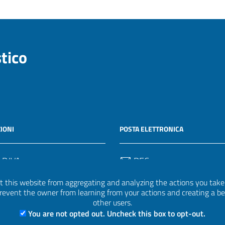
stico
IONI
POSTA ELETTRONICA
 P.IVA
PEC
50582
protocollo.invalsi@legalmail.
 this website from aggregating and analyzing the actions you take h
 prevent the owner from learning from your actions and creating a b
Email
other users.
uff.statistico@invalsi.it
You are not opted out. Uncheck this box to opt-out.