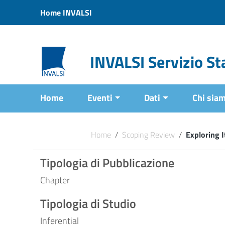
Vai ai contenuti
Home INVALSI
Vai al menu di navigazione
Vai al footer
INVALSI Servizio Sta
Home
Eventi
Dati
Chi sia
Home
/
Scoping Review
/
Exploring I
Tipologia di Pubblicazione
Chapter
Tipologia di Studio
Inferential