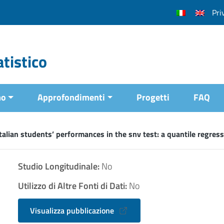
Pri
tistico
mo
Approfondimenti
Progetti
FAQ
talian students’ performances in the snv test: a quantile regres
Studio Longitudinale:
No
Utilizzo di Altre Fonti di Dati:
No
Visualizza pubblicazione