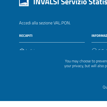
INVALSI Servizio Stati
Accedi alla sezione VAL.PON.
RECAPITI
INFORMAZ
Indirizzo
C.F. /
Via Ippolito Nievo, 35
920004
You may choose to prevent
00153, Roma
your privacy, but will also
Telefono
(+39) 06 941851
Qu