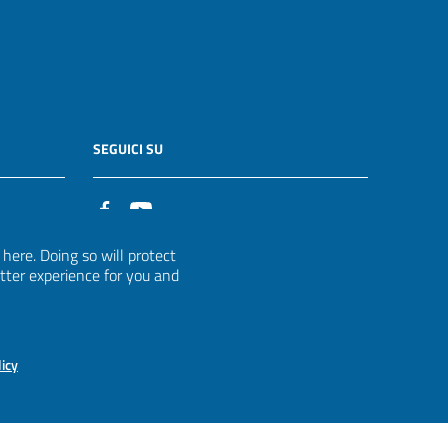
SEGUICI SU
it
ere. Doing so will protect
etter experience for you and
licy