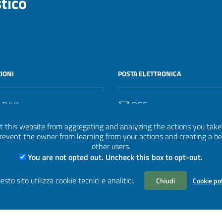
stico
IONI
POSTA ELETTRONICA
 P.IVA
PEC
50582
protocollo.invalsi@legalmail.
 this website from aggregating and analyzing the actions you take h
 prevent the owner from learning from your actions and creating a b
Email
other users.
uff.statistico@invalsi.it
You are not opted out. Uncheck this box to opt-out.
Email
esto sito utilizza cookie tecnici e analitici.
Chiudi
Cookie po
restituzione.dati@invalsi.it