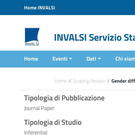
Vai ai contenuti
Home INVALSI
Vai al menu di navigazione
Vai al footer
INVALSI Servizio Sta
Home
Eventi
Dati
Chi sia
Home
/
Scoping Review
/
Gender dif
Tipologia di Pubblicazione
Journal Paper
Tipologia di Studio
Inferential