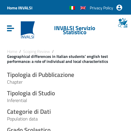
Vai ai contenuti
Vai al menu di navigazione
Home INVALSI
Privacy Policy
Vai al footer
INVALSI Servizio
Attiva / disattiva la navigazione
Statistico
Home
/
Scoping Review
/
Geographical differences in Italian students’ english test
performance: a role of individual and local characteristics
Tipologia di Pubblicazione
Chapter
Tipologia di Studio
Inferential
Categorie di Dati
Population data
Grado Scolastico