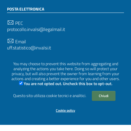
POSTA ELETTRONICA
PEC
protocollo.invalsi@legalmail.it
Email
uff.statistico@invalsi.it
Email
You may choose to prevent this website from aggregating and
restituzione.dati@invalsi.it
analyzing the actions you take here. Doing so will protect your
privacy, but will also prevent the owner from learning from your
actions and creating a better experience for you and other users.
You are not opted out. Uncheck this box to opt-out.
SEGUICI SU
Questo sito utilizza cookie tecnici e analitici.
Chiudi
Cookie policy
Sezione Link Utili
Privacy
|
Cookie policy
|
Crediti
|
Tema grafico
ItaliaWP2
| Basato sul
Prototipo per siti PA di AgID