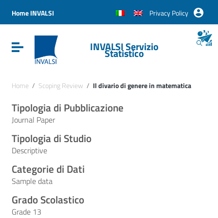
Vai ai contenuti
Vai al menu di navigazione
Home INVALSI
Privacy Policy
Vai al footer
INVALSI Servizio
Attiva / disattiva la navigazione
Statistico
Home
/
Scoping Review
/
Il divario di genere in matematica
Tipologia di Pubblicazione
Journal Paper
Tipologia di Studio
Descriptive
Categorie di Dati
Sample data
Grado Scolastico
Grade 13