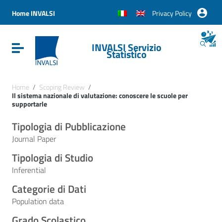
Vai ai contenuti
Vai al menu di navigazione
Home INVALSI
Privacy Policy
Vai al footer
INVALSI Servizio
Attiva / disattiva la navigazione
Statistico
Home
/
Scoping Review
/
Il sistema nazionale di valutazione: conoscere le scuole per
supportarle
Tipologia di Pubblicazione
Journal Paper
Tipologia di Studio
Inferential
Categorie di Dati
Population data
Grado Scolastico