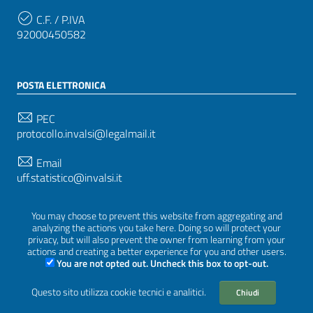
C.F. / P.IVA
92000450582
POSTA ELETTRONICA
PEC
protocollo.invalsi@legalmail.it
Email
uff.statistico@invalsi.it
Email
You may choose to prevent this website from aggregating and
restituzione.dati@invalsi.it
analyzing the actions you take here. Doing so will protect your
privacy, but will also prevent the owner from learning from your
actions and creating a better experience for you and other users.
You are not opted out. Uncheck this box to opt-out.
SEGUICI SU
Questo sito utilizza cookie tecnici e analitici.
Chiudi