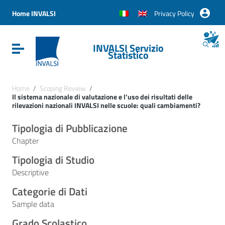
Vai ai contenuti
Vai al menu di navigazione
Home INVALSI
Privacy Policy
Vai al footer
INVALSI Servizio
Attiva / disattiva la navigazione
Statistico
Home
/
Scoping Review
/
Il sistema nazionale di valutazione e l’uso dei risultati delle
rilevazioni nazionali INVALSI nelle scuole: quali cambiamenti?
Tipologia di Pubblicazione
Chapter
Tipologia di Studio
Descriptive
Categorie di Dati
Sample data
Grado Scolastico