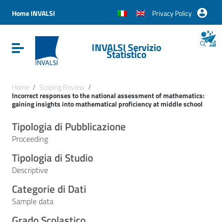
Vai ai contenuti
Vai al menu di navigazione
Home INVALSI
Privacy Policy
Vai al footer
INVALSI Servizio
Attiva / disattiva la navigazione
Statistico
Home
/
Scoping Review
/
Incorrect responses to the national assessment of mathematics:
gaining insights into mathematical proficiency at middle school
Tipologia di Pubblicazione
Proceeding
Tipologia di Studio
Descriptive
Categorie di Dati
Sample data
Grado Scolastico