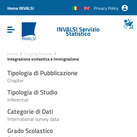
Vai ai contenuti
Vai al menu di navigazione
Home INVALSI
Privacy Policy
Vai al footer
INVALSI Servizio
Attiva / disattiva la navigazione
Statistico
Home
/
Scoping Review
/
Integrazione scolastica e immigrazione
Tipologia di Pubblicazione
Chapter
Tipologia di Studio
Inferential
Categorie di Dati
International survey data
Grado Scolastico