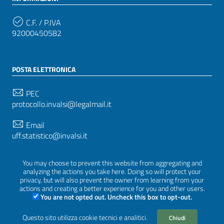
C.F. / P.IVA
92000450582
POSTA ELETTRONICA
PEC
protocollo.invalsi@legalmail.it
Email
uff.statistico@invalsi.it
Email
You may choose to prevent this website from aggregating and
restituzione.dati@invalsi.it
analyzing the actions you take here. Doing so will protect your
privacy, but will also prevent the owner from learning from your
actions and creating a better experience for you and other users.
You are not opted out. Uncheck this box to opt-out.
SEGUICI SU
Questo sito utilizza cookie tecnici e analitici.
Chiudi