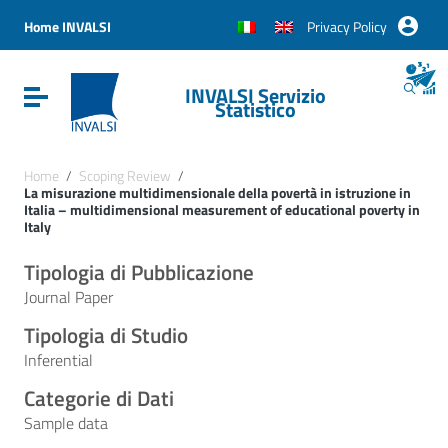
Vai ai contenuti
Vai al menu di navigazione
Home INVALSI
Privacy Policy
Vai al footer
INVALSI Servizio
Attiva / disattiva la navigazione
Statistico
Home
/
Scoping Review
/
La misurazione multidimensionale della povertà in istruzione in
Italia – multidimensional measurement of educational poverty in
Italy
Tipologia di Pubblicazione
Journal Paper
Tipologia di Studio
Inferential
Categorie di Dati
Sample data