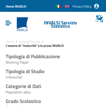
Vai ai contenuti
Vai al menu di navigazione
Home INVALSI
Privacy Policy
Vai al footer
INVALSI Servizio
Attiva / disattiva la navigazione
Statistico
Home
/
Scoping Review
/
L’esame di “maturità” e le prove INVALSI
Tipologia di Pubblicazione
Working Paper
Tipologia di Studio
Inferential
Categorie di Dati
Population data
Grado Scolastico