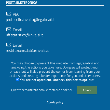
POSTA ELETTRONICA
PEC
protocollo.invalsi@legalmail.it
Email
uff.statistico@invalsi.it
Email
restituzione.dati@invalsi.it
You may choose to prevent this website from aggregating and
analyzing the actions you take here. Doing so will protect your
SEGUICI SU
privacy, but will also prevent the owner from learning from your
actions and creating a better experience for you and other users.
You are not opted out. Uncheck this box to opt-out.
Questo sito utilizza cookie tecnici e analitici.
Sezione Link Utili
Chiudi
Privacy
|
Cookie policy
|
Crediti
|
Tema grafico
ItaliaWP2
| Basato sul
Prototipo per siti PA di AgID
Cookie policy