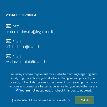
POSTA ELETTRONICA
PEC
protocollo.invalsi@legalmail.it
Email
uff.statistico@invalsi.it
Email
restituzione.dati@invalsi.it
You may choose to prevent this website from aggregating and
analyzing the actions you take here. Doing so will protect your
SEGUICI SU
privacy, but will also prevent the owner from learning from your
actions and creating a better experience for you and other users.
You are not opted out. Uncheck this box to opt-out.
Questo sito utilizza cookie tecnici e analitici.
Sezione Link Utili
Chiudi
Privacy
|
Cookie policy
|
Crediti
|
Tema grafico
ItaliaWP2