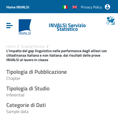
Vai ai contenuti
Vai al menu di navigazione
Home INVALSI
Privacy Policy
Vai al footer
INVALSI Servizio
Attiva / disattiva la navigazione
Statistico
Home
/
Scoping Review
/
L’impatto del gap linguistico nelle performance degli allievi con
cittadinanza italiana e non italiana: dai risultati delle prove
INVALSI al lavoro in classe
Tipologia di Pubblicazione
Chapter
Tipologia di Studio
Inferential
Categorie di Dati
Sample data