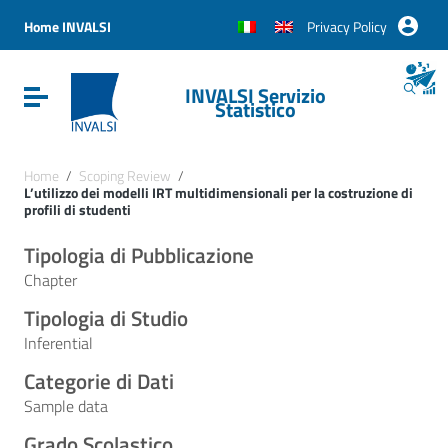
Vai ai contenuti
Vai al menu di navigazione
Home INVALSI
Privacy Policy
Vai al footer
INVALSI Servizio
Attiva / disattiva la navigazione
Statistico
Home
/
Scoping Review
/
L’utilizzo dei modelli IRT multidimensionali per la costruzione di
profili di studenti
Tipologia di Pubblicazione
Chapter
Tipologia di Studio
Inferential
Categorie di Dati
Sample data
Grado Scolastico