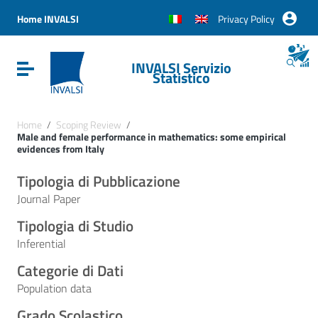
Vai ai contenuti
Vai al menu di navigazione
Home INVALSI
Privacy Policy
Vai al footer
INVALSI Servizio
Attiva / disattiva la navigazione
Statistico
Home
/
Scoping Review
/
Male and female performance in mathematics: some empirical
evidences from Italy
Tipologia di Pubblicazione
Journal Paper
Tipologia di Studio
Inferential
Categorie di Dati
Population data
Grado Scolastico