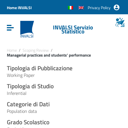
Vai ai contenuti
Vai al menu di navigazione
Home INVALSI
Privacy Policy
Vai al footer
INVALSI Servizio
Attiva / disattiva la navigazione
Statistico
Home
/
Scoping Review
/
Managerial practices and students’ performance
Tipologia di Pubblicazione
Working Paper
Tipologia di Studio
Inferential
Categorie di Dati
Population data
Grado Scolastico