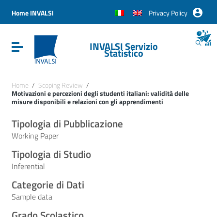
Vai ai contenuti
Vai al menu di navigazione
Home INVALSI
Privacy Policy
Vai al footer
INVALSI Servizio
Attiva / disattiva la navigazione
Statistico
Home
/
Scoping Review
/
Motivazioni e percezioni degli studenti italiani: validità delle
misure disponibili e relazioni con gli apprendimenti
Tipologia di Pubblicazione
Working Paper
Tipologia di Studio
Inferential
Categorie di Dati
Sample data
Grado Scolastico