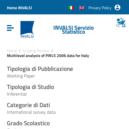
Vai ai contenuti
Vai al menu di navigazione
Home INVALSI
Privacy Policy
Vai al footer
INVALSI Servizio
Attiva / disattiva la navigazione
Statistico
Home
/
Scoping Review
/
Multilevel analysis of PIRLS 2006 data for Italy
Tipologia di Pubblicazione
Working Paper
Tipologia di Studio
Inferential
Categorie di Dati
International survey data
Grado Scolastico