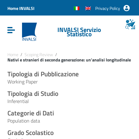
Vai ai contenuti
Vai al menu di navigazione
Home INVALSI
Privacy Policy
Vai al footer
INVALSI Servizio
Attiva / disattiva la navigazione
Statistico
Home
/
Scoping Review
/
Nativi e stranieri di seconda generazione: un’analisi longitudinale
Tipologia di Pubblicazione
Working Paper
Tipologia di Studio
Inferential
Categorie di Dati
Population data
Grado Scolastico