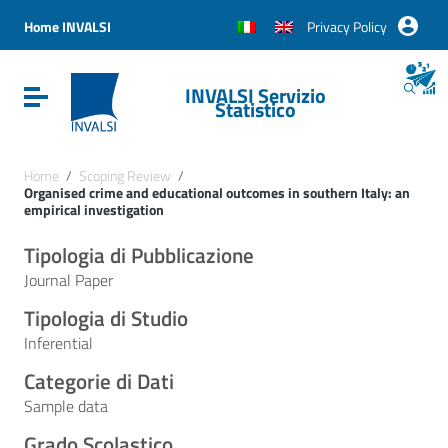
Vai ai contenuti
Vai al menu di navigazione
Home INVALSI
Privacy Policy
Vai al footer
INVALSI Servizio
Attiva / disattiva la navigazione
Statistico
Home
/
Scoping Review
/
Organised crime and educational outcomes in southern Italy: an
empirical investigation
Tipologia di Pubblicazione
Journal Paper
Tipologia di Studio
Inferential
Categorie di Dati
Sample data
Grado Scolastico