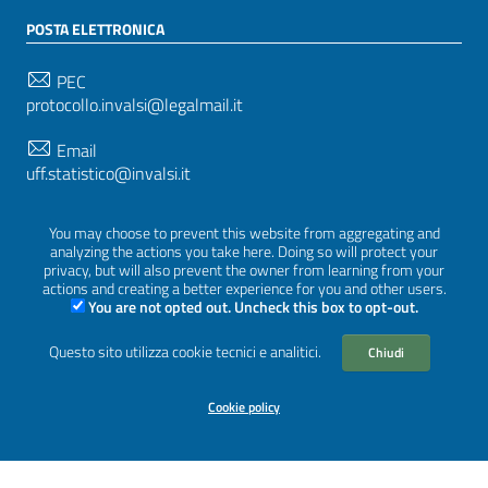
POSTA ELETTRONICA
PEC
protocollo.invalsi@legalmail.it
Email
uff.statistico@invalsi.it
Email
You may choose to prevent this website from aggregating and
restituzione.dati@invalsi.it
analyzing the actions you take here. Doing so will protect your
privacy, but will also prevent the owner from learning from your
actions and creating a better experience for you and other users.
You are not opted out. Uncheck this box to opt-out.
SEGUICI SU
Questo sito utilizza cookie tecnici e analitici.
Chiudi
Cookie policy
Sezione Link Utili
Privacy
|
Cookie policy
|
Crediti
|
Tema grafico
ItaliaWP2
| Basato sul
Prototipo per siti PA di AgID