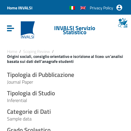
Vai ai contenuti
Vai al menu di navigazione
Home INVALSI
Privacy Policy
Vai al footer
INVALSI Servizio
Attiva / disattiva la navigazione
Statistico
Home
/
Scoping Review
/
Origini sociali, consiglio orientativo e iscrizione al liceo: un’analisi
basata sui dati dell’anagrafe studenti
Tipologia di Pubblicazione
Journal Paper
Tipologia di Studio
Inferential
Categorie di Dati
Sample data
Grado Scolastico