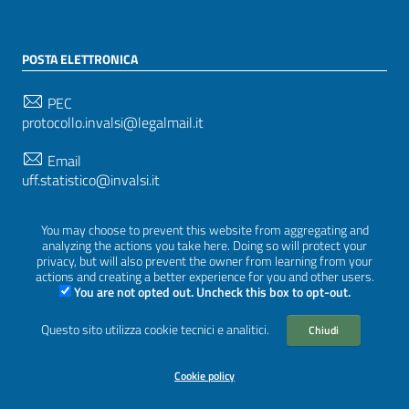
POSTA ELETTRONICA
PEC
protocollo.invalsi@legalmail.it
Email
uff.statistico@invalsi.it
Email
You may choose to prevent this website from aggregating and
restituzione.dati@invalsi.it
analyzing the actions you take here. Doing so will protect your
privacy, but will also prevent the owner from learning from your
actions and creating a better experience for you and other users.
You are not opted out. Uncheck this box to opt-out.
SEGUICI SU
Questo sito utilizza cookie tecnici e analitici.
Chiudi
Cookie policy
Sezione Link Utili
Privacy
|
Cookie policy
|
Crediti
|
Tema grafico
ItaliaWP2