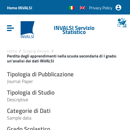
Vai ai contenuti
Vai al menu di navigazione
Home INVALSI
Privacy Policy
Vai al footer
INVALSI Servizio
Attiva / disattiva la navigazione
Statistico
Home
/
Scoping Review
/
Perdita degli apprendimenti nella scuola secondaria di I grado:
un’analisi dei dati INVALSI
Tipologia di Pubblicazione
Journal Paper
Tipologia di Studio
Descriptive
Categorie di Dati
Sample data
Grado Scolastico