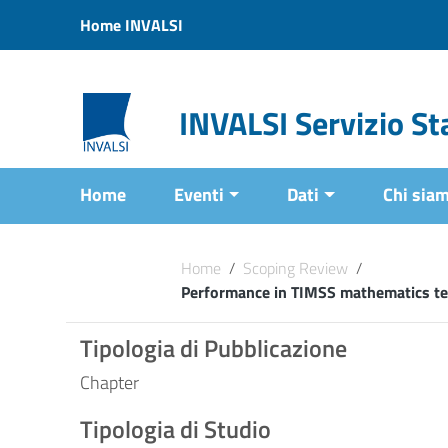
Vai ai contenuti
Home INVALSI
Vai al menu di navigazione
Vai al footer
INVALSI Servizio Sta
Home
Eventi
Dati
Chi sia
Home
/
Scoping Review
/
Performance in TIMSS mathematics tes
Tipologia di Pubblicazione
Chapter
Tipologia di Studio