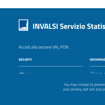
INVALSI Servizio Stati
Accedi alla sezione VAL.PON.
RECAPITI
INFORMAZ
Indirizzo
C.F. /
Via Ippolito Nievo, 35
920004
You may choose to prevent
00153, Roma
your privacy, but will also
Telefono
(+39) 06 941851