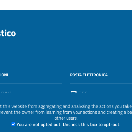
stico
IONI
POSTA ELETTRONICA
 P.IVA
PEC
50582
protocollo.invalsi@legalmail.
 this website from aggregating and analyzing the actions you take h
 prevent the owner from learning from your actions and creating a b
Email
other users.
uff.statistico@invalsi.it
You are not opted out. Uncheck this box to opt-out.