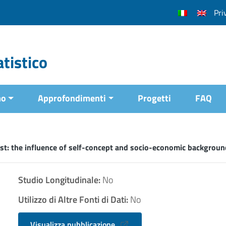
Pri
tistico
mo
Approfondimenti
Progetti
FAQ
t: the influence of self-concept and socio-economic backgroun
Studio Longitudinale:
No
Utilizzo di Altre Fonti di Dati:
No
Visualizza pubblicazione