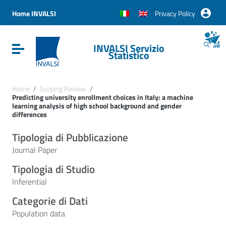
Vai ai contenuti
Vai al menu di navigazione
Home INVALSI
Privacy Policy
Vai al footer
INVALSI Servizio
Attiva / disattiva la navigazione
Statistico
Home
/
Scoping Review
/
Predicting university enrollment choices in Italy: a machine
learning analysis of high school background and gender
differences
Tipologia di Pubblicazione
Journal Paper
Tipologia di Studio
Inferential
Categorie di Dati
Population data