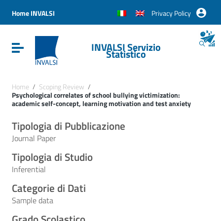
Vai ai contenuti
Vai al menu di navigazione
Home INVALSI
Privacy Policy
Vai al footer
INVALSI Servizio
Attiva / disattiva la navigazione
Statistico
Home
/
Scoping Review
/
Psychological correlates of school bullying victimization:
academic self-concept, learning motivation and test anxiety
Tipologia di Pubblicazione
Journal Paper
Tipologia di Studio
Inferential
Categorie di Dati
Sample data
Grado Scolastico