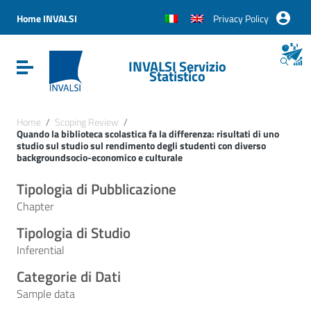
Vai ai contenuti
Vai al menu di navigazione
Home INVALSI
Privacy Policy
Vai al footer
INVALSI Servizio
Attiva / disattiva la navigazione
Statistico
Home
/
Scoping Review
/
Quando la biblioteca scolastica fa la differenza: risultati di uno
studio sul studio sul rendimento degli studenti con diverso
backgroundsocio-economico e culturale
Tipologia di Pubblicazione
Chapter
Tipologia di Studio
Inferential
Categorie di Dati
Sample data