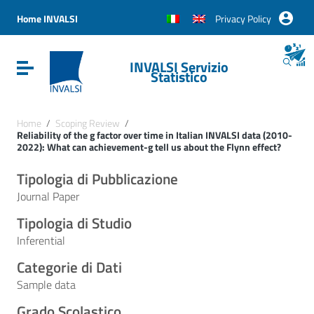
Vai ai contenuti
Vai al menu di navigazione
Home INVALSI
Privacy Policy
Vai al footer
INVALSI Servizio
Attiva / disattiva la navigazione
Statistico
Home
/
Scoping Review
/
Reliability of the g factor over time in Italian INVALSI data (2010-
2022): What can achievement-g tell us about the Flynn effect?
Tipologia di Pubblicazione
Journal Paper
Tipologia di Studio
Inferential
Categorie di Dati
Sample data
Grado Scolastico