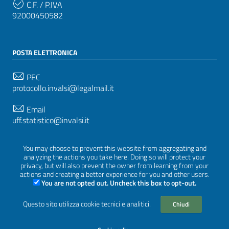
C.F. / P.IVA
92000450582
POSTA ELETTRONICA
PEC
protocollo.invalsi@legalmail.it
Email
uff.statistico@invalsi.it
Email
You may choose to prevent this website from aggregating and
restituzione.dati@invalsi.it
analyzing the actions you take here. Doing so will protect your
privacy, but will also prevent the owner from learning from your
actions and creating a better experience for you and other users.
You are not opted out. Uncheck this box to opt-out.
SEGUICI SU
Questo sito utilizza cookie tecnici e analitici.
Chiudi