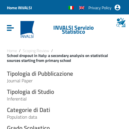
Vai ai contenuti
Vai al menu di navigazione
Home INVALSI
Privacy Policy
Vai al footer
INVALSI Servizio
Attiva / disattiva la navigazione
Statistico
Home
/
Scoping Review
/
School dropout in Italy: a secondary analysis on statistical
sources starting from primary school
Tipologia di Pubblicazione
Journal Paper
Tipologia di Studio
Inferential
Categorie di Dati
Population data
Grado Scolastico