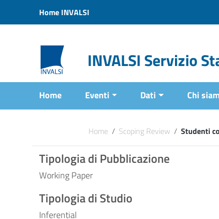
Vai ai contenuti
Home INVALSI
Vai al menu di navigazione
Vai al footer
INVALSI Servizio Sta
Home
Eventi
Dati
Chi sia
Home
/
Scoping Review
/
Studenti co
Tipologia di Pubblicazione
Working Paper
Tipologia di Studio
Inferential