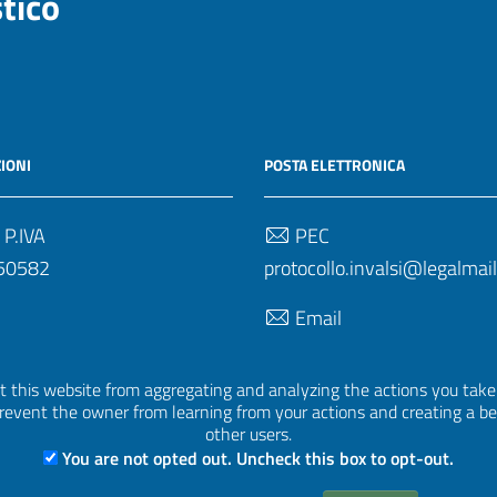
stico
IONI
POSTA ELETTRONICA
 P.IVA
PEC
50582
protocollo.invalsi@legalmail.
Email
uff.statistico@invalsi.it
 this website from aggregating and analyzing the actions you take h
Email
 prevent the owner from learning from your actions and creating a b
restituzione.dati@invalsi.it
other users.
You are not opted out. Uncheck this box to opt-out.