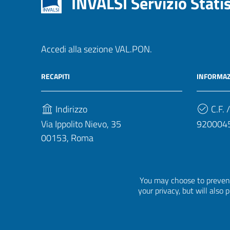
INVALSI Servizio Stati
Accedi alla sezione VAL.PON.
RECAPITI
INFORMAZ
Indirizzo
C.F. /
Via Ippolito Nievo, 35
920004
00153, Roma
Telefono
(+39) 06 941851
You may choose to prevent
your privacy, but will also