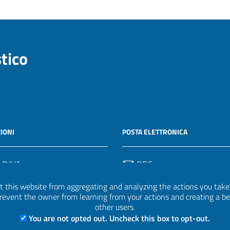
stico
IONI
POSTA ELETTRONICA
 P.IVA
PEC
50582
protocollo.invalsi@legalmail.
 this website from aggregating and analyzing the actions you take h
 prevent the owner from learning from your actions and creating a b
Email
other users.
uff.statistico@invalsi.it
You are not opted out. Uncheck this box to opt-out.