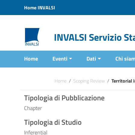
Vai ai contenuti
Home INVALSI
Vai al menu di navigazione
Vai al footer
INVALSI Servizio Sta
Home
Eventi
Dati
Chi sia
Home
/
Scoping Review
/
Territorial
Tipologia di Pubblicazione
Chapter
Tipologia di Studio
Inferential