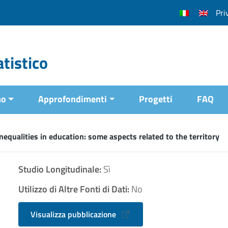
Pri
tistico
mo
Approfondimenti
Progetti
FAQ
 inequalities in education: some aspects related to the territory
Studio Longitudinale:
Sì
Utilizzo di Altre Fonti di Dati:
No
Visualizza pubblicazione