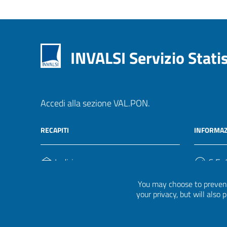
INVALSI Servizio Stati
Accedi alla sezione VAL.PON.
RECAPITI
INFORMAZ
Indirizzo
C.F. /
Via Ippolito Nievo, 35
920004
You may choose to prevent
00153, Roma
your privacy, but will also
Telefono