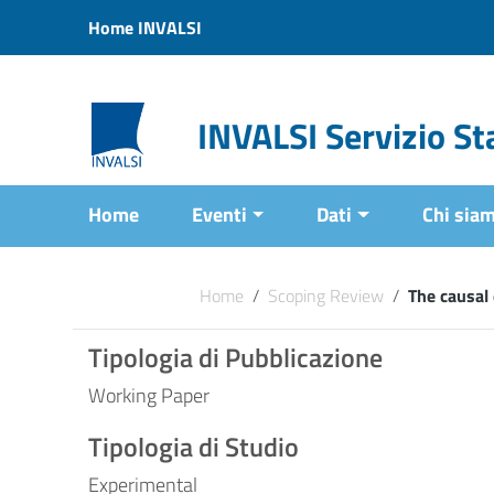
Vai ai contenuti
Home INVALSI
Vai al menu di navigazione
Vai al footer
INVALSI Servizio Sta
Home
Eventi
Dati
Chi sia
Home
/
Scoping Review
/
The causal 
Tipologia di Pubblicazione
Working Paper
Tipologia di Studio
Experimental