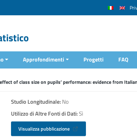
Pri
tistico
mo
Approfondimenti
Progetti
FAQ
effect of class size on pupils’ performance: evidence from Itali
Studio Longitudinale:
No
Utilizzo di Altre Fonti di Dati:
Sì
Visualizza pubblicazione