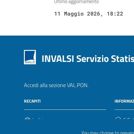
Ultimo aggiornamento
11 Maggio 2026, 18:22
INVALSI Servizio Stati
Accedi alla sezione VAL.PON.
RECAPITI
INFORMAZ
Indirizzo
C.F. /
Via Ippolito Nievo, 35
920004
You may choose to prevent