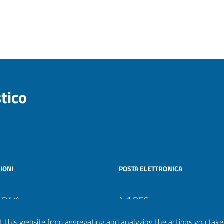
stico
IONI
POSTA ELETTRONICA
 P.IVA
PEC
50582
protocollo.invalsi@legalmail.
 this website from aggregating and analyzing the actions you take h