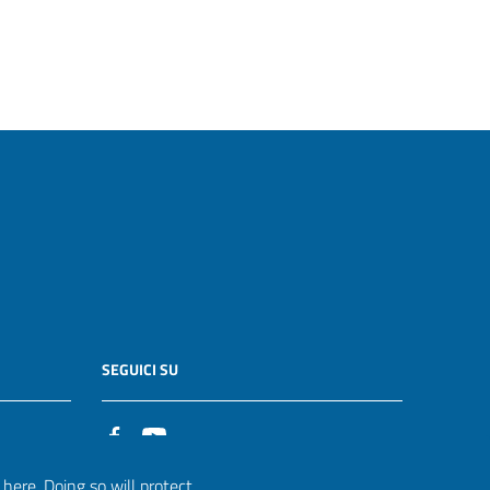
SEGUICI SU
it
ere. Doing so will protect