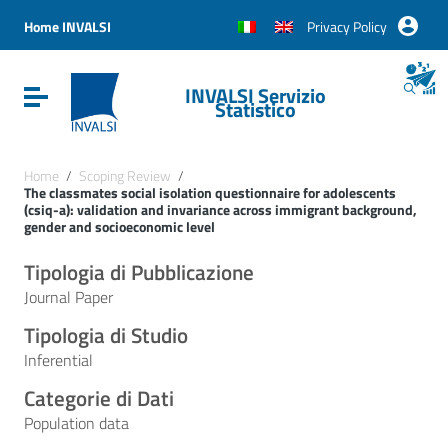
Vai ai contenuti
Vai al menu di navigazione
Home INVALSI
Privacy Policy
Vai al footer
INVALSI Servizio
Attiva / disattiva la navigazione
Statistico
Home
/
Scoping Review
/
The classmates social isolation questionnaire for adolescents
(csiq-a): validation and invariance across immigrant background,
gender and socioeconomic level
Tipologia di Pubblicazione
Journal Paper
Tipologia di Studio
Inferential
Categorie di Dati
Population data