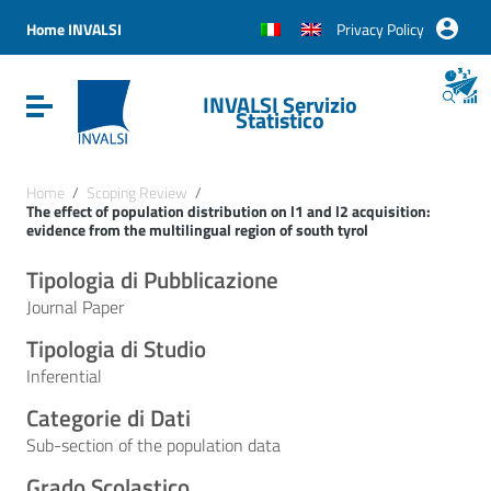
Vai ai contenuti
Vai al menu di navigazione
Home INVALSI
Privacy Policy
Vai al footer
INVALSI Servizio
Attiva / disattiva la navigazione
Statistico
Home
/
Scoping Review
/
The effect of population distribution on l1 and l2 acquisition:
evidence from the multilingual region of south tyrol
Tipologia di Pubblicazione
Journal Paper
Tipologia di Studio
Inferential
Categorie di Dati
Sub-section of the population data
Grado Scolastico