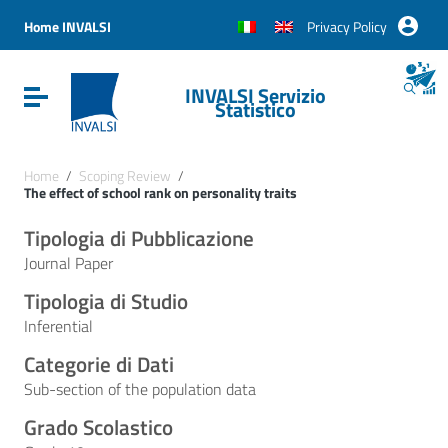
Vai ai contenuti
Vai al menu di navigazione
Home INVALSI
Privacy Policy
Vai al footer
INVALSI Servizio
Attiva / disattiva la navigazione
Statistico
Home
/
Scoping Review
/
The effect of school rank on personality traits
Tipologia di Pubblicazione
Journal Paper
Tipologia di Studio
Inferential
Categorie di Dati
Sub-section of the population data
Grado Scolastico