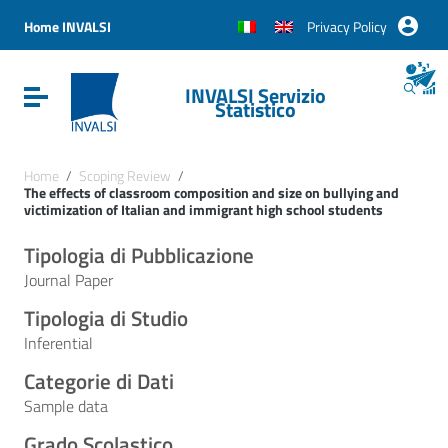
Vai ai contenuti
Vai al menu di navigazione
Home INVALSI
Privacy Policy
Vai al footer
INVALSI Servizio
Attiva / disattiva la navigazione
Statistico
Home
/
Scoping Review
/
The effects of classroom composition and size on bullying and
victimization of Italian and immigrant high school students
Tipologia di Pubblicazione
Journal Paper
Tipologia di Studio
Inferential
Categorie di Dati
Sample data
Grado Scolastico