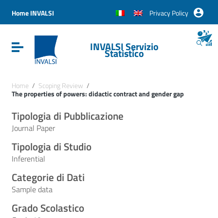
Vai ai contenuti
Vai al menu di navigazione
Home INVALSI
Privacy Policy
Vai al footer
INVALSI Servizio
Attiva / disattiva la navigazione
Statistico
Home
/
Scoping Review
/
The properties of powers: didactic contract and gender gap
Tipologia di Pubblicazione
Journal Paper
Tipologia di Studio
Inferential
Categorie di Dati
Sample data
Grado Scolastico