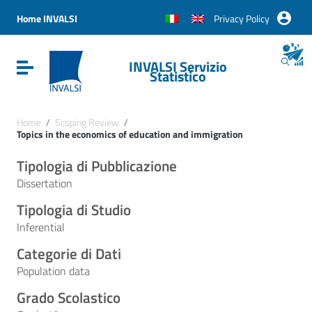
Vai ai contenuti
Vai al menu di navigazione
Home INVALSI
Privacy Policy
Vai al footer
INVALSI Servizio
Attiva / disattiva la navigazione
Statistico
Home
/
Scoping Review
/
Topics in the economics of education and immigration
Tipologia di Pubblicazione
Dissertation
Tipologia di Studio
Inferential
Categorie di Dati
Population data
Grado Scolastico