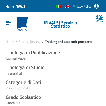
Vai ai contenuti
Vai al menu di navigazione
Home INVALSI
Privacy Policy
Vai al footer
INVALSI Servizio
Attiva / disattiva la navigazione
Statistico
Home
/
Scoping Review
/
Tracking and academic prospects
Tipologia di Pubblicazione
Journal Paper
Tipologia di Studio
Inferential
Categorie di Dati
Population data
Grado Scolastico
Grade 13