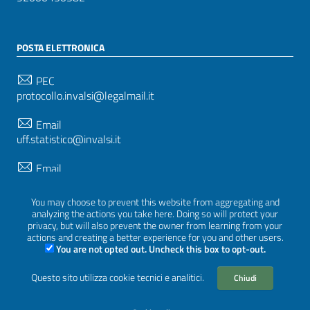
POSTA ELETTRONICA
PEC
protocollo.invalsi@legalmail.it
Email
uff.statistico@invalsi.it
Email
restituzione.dati@invalsi.it
You may choose to prevent this website from aggregating and
analyzing the actions you take here. Doing so will protect your
privacy, but will also prevent the owner from learning from your
SEGUICI SU
actions and creating a better experience for you and other users.
You are not opted out. Uncheck this box to opt-out.
Questo sito utilizza cookie tecnici e analitici.
Chiudi
Sezione Link Utili
Privacy
|
Cookie policy
|
Crediti
|
Tema grafico
ItaliaWP2