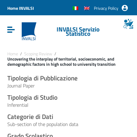
Vai ai contenuti
Vai al menu di navigazione
Home INVALSI
Privacy Policy
Vai al footer
INVALSI Servizio
Attiva / disattiva la navigazione
Statistico
Home
/
Scoping Review
/
Uncovering the interplay of territorial, socioeconomic, and
demographic factors in high school to university transition
Tipologia di Pubblicazione
Journal Paper
Tipologia di Studio
Inferential
Categorie di Dati
Sub-section of the population data
Grado Scolastico