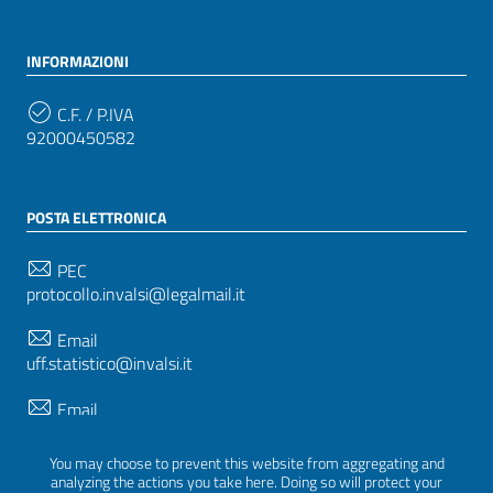
INFORMAZIONI
C.F. / P.IVA
92000450582
POSTA ELETTRONICA
PEC
protocollo.invalsi@legalmail.it
Email
uff.statistico@invalsi.it
Email
restituzione.dati@invalsi.it
You may choose to prevent this website from aggregating and
analyzing the actions you take here. Doing so will protect your