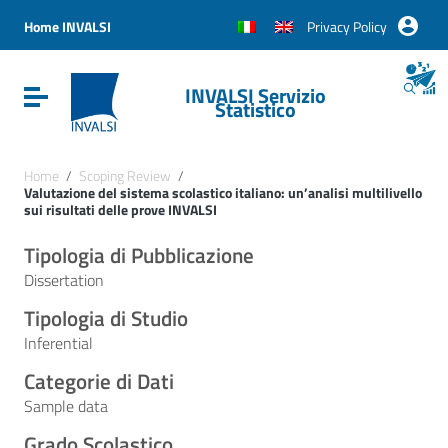
Vai ai contenuti
Vai al menu di navigazione
Home INVALSI
Privacy Policy
Vai al footer
INVALSI Servizio
Attiva / disattiva la navigazione
Statistico
Home
/
Scoping Review
/
Valutazione del sistema scolastico italiano: un’analisi multilivello
sui risultati delle prove INVALSI
Tipologia di Pubblicazione
Dissertation
Tipologia di Studio
Inferential
Categorie di Dati
Sample data
Grado Scolastico