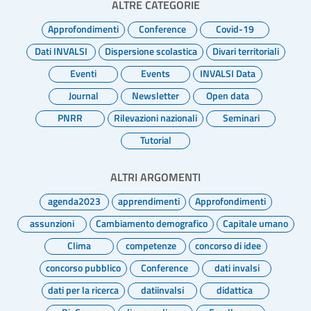
ALTRE CATEGORIE
Approfondimenti
Conference
Covid-19
Dati INVALSI
Dispersione scolastica
Divari territoriali
Eventi
Events
INVALSI Data
Journal
Newsletter
Open data
PNRR
Rilevazioni nazionali
Seminari
Tutorial
ALTRI ARGOMENTI
agenda2023
apprendimenti
Approfondimenti
assunzioni
Cambiamento demografico
Capitale umano
Clima
competenze
concorso di idee
concorso pubblico
Conference
dati invalsi
dati per la ricerca
datiinvalsi
didattica