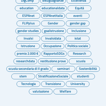
DigComp
disuguaglianze
Eccellenza
education
educationaldata
Equità
ESPAnet
ESPAnetItalia
eventi
FLIPplus
Gender
gender gap
gender studies
goalistruzione
Inclusione
Invalsi
Invalsidata
istat
Istruzione
Occupazione
Politica sociale
premio 2.000 €
RapportoSDGs
Research
researchdata
restituzione prove
scuola
scuola secondaria di II grado
seminari
Sostenibilità
stem
StratificazioneSociale
studenti
Tecnologia
Transizione
University
valutazione
Welfare