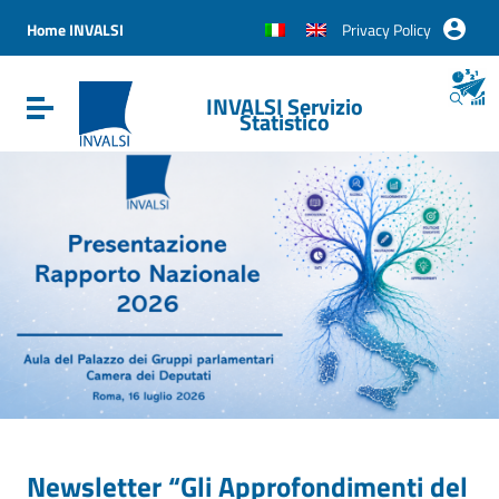
Vai ai contenuti
Vai al menu di navigazione
Home INVALSI
Privacy Policy
Vai al footer
INVALSI Servizio
Attiva / disattiva la navigazione
Statistico
Newsletter “Gli Approfondimenti del