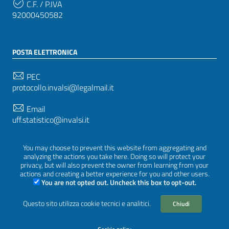
C.F. / P.IVA
92000450582
POSTA ELETTRONICA
PEC
protocollo.invalsi@legalmail.it
Email
uff.statistico@invalsi.it
Email
You may choose to prevent this website from aggregating and
restituzione.dati@invalsi.it
analyzing the actions you take here. Doing so will protect your
privacy, but will also prevent the owner from learning from your
actions and creating a better experience for you and other users.
You are not opted out. Uncheck this box to opt-out.
SEGUICI SU
Questo sito utilizza cookie tecnici e analitici.
Chiudi