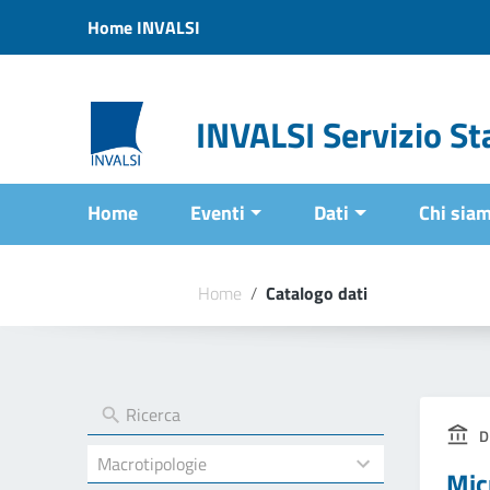
Vai ai contenuti
Home INVALSI
Vai al menu di navigazione
Vai al footer
INVALSI Servizio Sta
Home
Eventi
Dati
Chi sia
Home
/
Catalogo dati
D
4
Mic
results