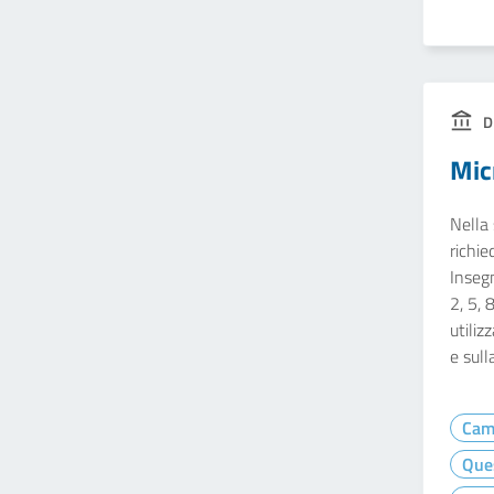
D
Mic
Nella 
richie
Insegn
2, 5, 
utiliz
e sull
Cam
Que