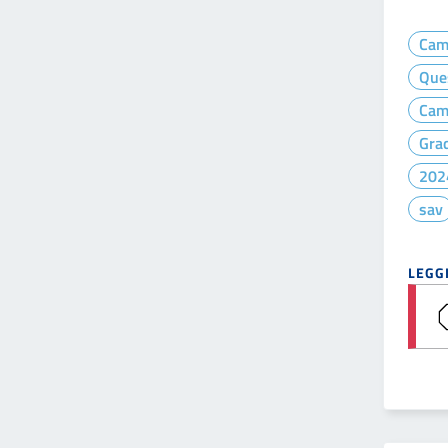
Cam
Que
Cam
Gra
202
sav
LEGGI