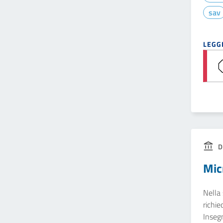
sav
LEGGI
D
Mic
Nella 
richie
Insegn