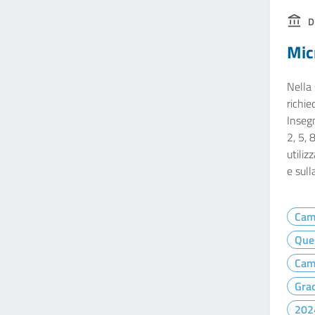
D
Mic
Nella 
richie
Insegn
2, 5, 
utiliz
e sull
Cam
Que
Cam
Gra
202