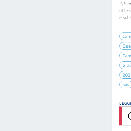
2, 5, 
utiliz
e sull
Cam
Que
Cam
Gra
202
sav
LEGGI