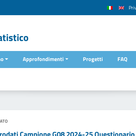
Pri
tistico
mo
Approfondimenti
Progetti
FAQ
ATO
rodati Campione G08 2024-25 Questionario