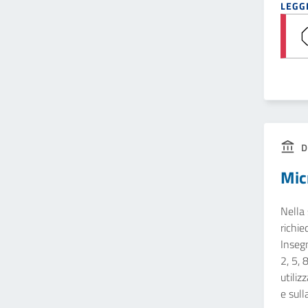
LEGGI
D
Mic
Nella 
richie
Insegn
2, 5, 
utiliz
e sull