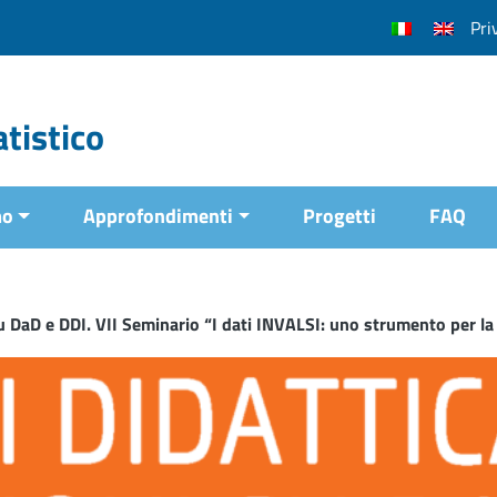
Pri
tistico
mo
Approfondimenti
Progetti
FAQ
u DaD e DDI. VII Seminario “I dati INVALSI: uno strumento per la r