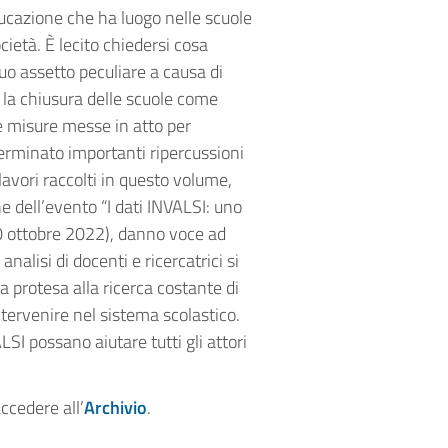
ducazione che ha luogo nelle scuole
ietà. È lecito chiedersi cosa
uo assetto peculiare a causa di
 la chiusura delle scuole come
me misure messe in atto per
terminato importanti ripercussioni
 lavori raccolti in questo volume,
ne dell’evento “I dati INVALSI: uno
30 ottobre 2022), danno voce ad
analisi di docenti e ricercatrici si
va protesa alla ricerca costante di
tervenire nel sistema scolastico.
SI possano aiutare tutti gli attori
accedere all’
Archivio
.