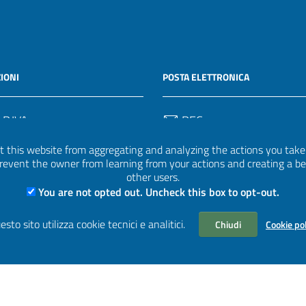
IONI
POSTA ELETTRONICA
 P.IVA
PEC
50582
protocollo.invalsi@legalmail.
 this website from aggregating and analyzing the actions you take h
 prevent the owner from learning from your actions and creating a b
Email
other users.
uff.statistico@invalsi.it
You are not opted out. Uncheck this box to opt-out.
Email
esto sito utilizza cookie tecnici e analitici.
Chiudi
Cookie po
restituzione.dati@invalsi.it