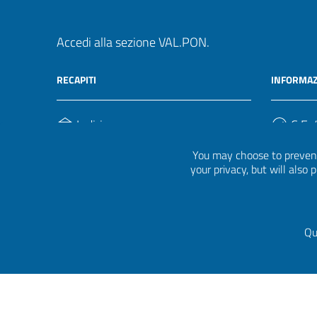
Accedi alla sezione VAL.PON.
RECAPITI
INFORMAZ
Indirizzo
C.F. /
Via Ippolito Nievo, 35
920004
You may choose to prevent
00153, Roma
your privacy, but will also
Telefono
(+39) 06 941851
Qu