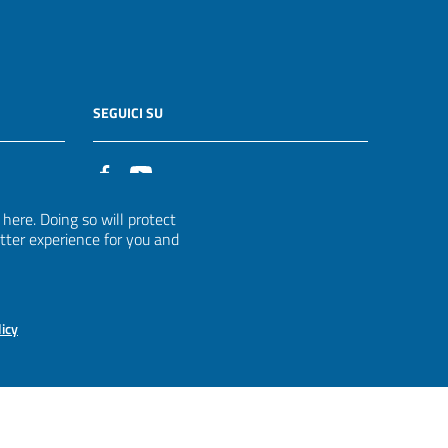
SEGUICI SU
it
ere. Doing so will protect
etter experience for you and
licy