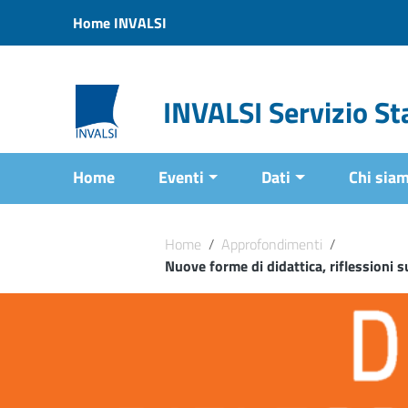
Vai ai contenuti
Home INVALSI
Vai al menu di navigazione
Vai al footer
INVALSI Servizio Sta
Home
Eventi
Dati
Chi sia
Home
/
Approfondimenti
/
Nuove forme di didattica, riflessioni s