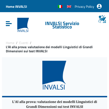
Vai ai contenuti
Vai al menu di navigazione
Home INVALSI
Privacy Policy
Vai al footer
INVALSI Servizio
Attiva / disattiva la navigazione
Statistico
Home
/
Eventi
/
L’AI alla prova: valutazione dei modelli Linguistici di Grandi
Dimensioni sui test INVALSI