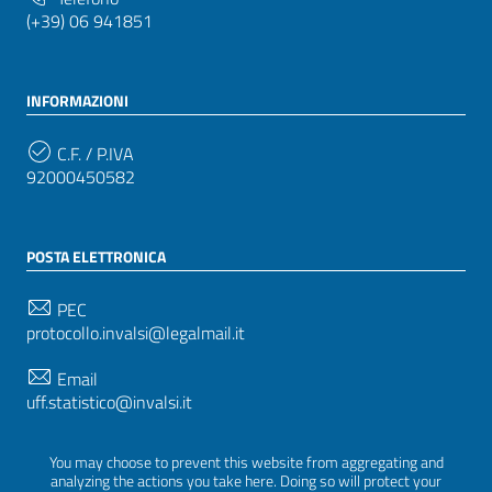
(+39) 06 941851
INFORMAZIONI
C.F. / P.IVA
92000450582
POSTA ELETTRONICA
PEC
protocollo.invalsi@legalmail.it
Email
uff.statistico@invalsi.it
Email
You may choose to prevent this website from aggregating and
restituzione.dati@invalsi.it
analyzing the actions you take here. Doing so will protect your