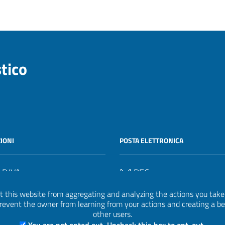
stico
IONI
POSTA ELETTRONICA
 P.IVA
PEC
50582
protocollo.invalsi@legalmail.
 this website from aggregating and analyzing the actions you take h
 prevent the owner from learning from your actions and creating a b
Email
other users.
uff.statistico@invalsi.it