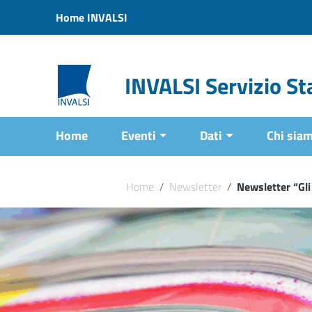
Vai ai contenuti
Home INVALSI
Vai al menu di navigazione
Vai al footer
INVALSI Servizio Sta
Home
Eventi
Dati
Chi sia
Home
/
Newsletter
/
Newsletter “Gli