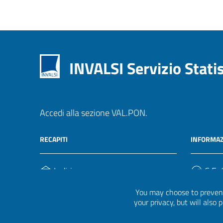
INVALSI Servizio Stati
Accedi alla sezione VAL.PON.
RECAPITI
INFORMAZ
Indirizzo
C.F. /
Via Ippolito Nievo, 35
920004
You may choose to prevent
00153, Roma
your privacy, but will also
Telefono