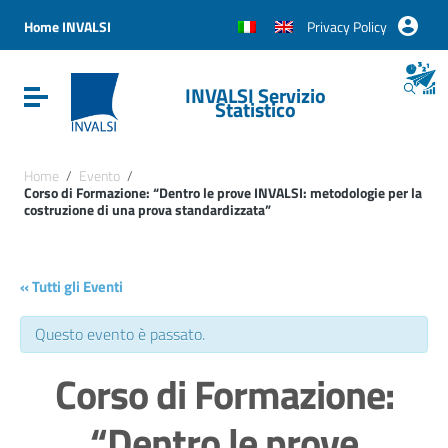
Vai ai contenuti
Vai al menu di navigazione
Home INVALSI
Privacy Policy
Vai al footer
INVALSI Servizio
Attiva / disattiva la navigazione
Statistico
Home
/
Evento
/
Corso di Formazione: “Dentro le prove INVALSI: metodologie per la
costruzione di una prova standardizzata”
« Tutti gli Eventi
Questo evento è passato.
Corso di Formazione:
“Dentro le prove