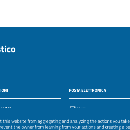
stico
IONI
POSTA ELETTRONICA
 P.IVA
PEC
50582
protocollo.invalsi@legalmail.
 this website from aggregating and analyzing the actions you take h
 prevent the owner from learning from your actions and creating a b