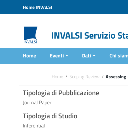
Vai ai contenuti
Home INVALSI
Vai al menu di navigazione
Vai al footer
INVALSI Servizio Sta
Home
Eventi
Dati
Chi sia
Home
/
Scoping Review
/
Assessing 
Tipologia di Pubblicazione
Journal Paper
Tipologia di Studio
Inferential