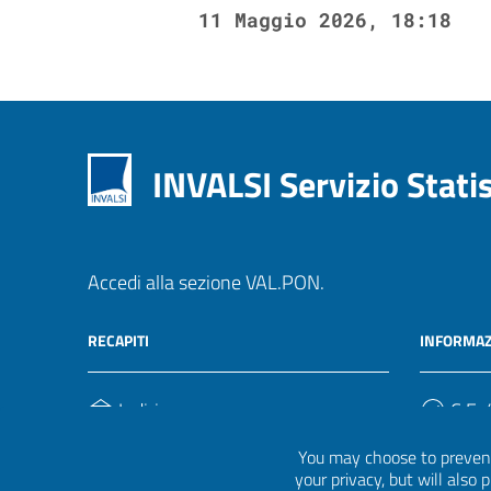
11 Maggio 2026, 18:18
INVALSI Servizio Stati
Accedi alla sezione VAL.PON.
RECAPITI
INFORMAZ
Indirizzo
C.F. /
Via Ippolito Nievo, 35
920004
You may choose to prevent
00153, Roma
your privacy, but will also