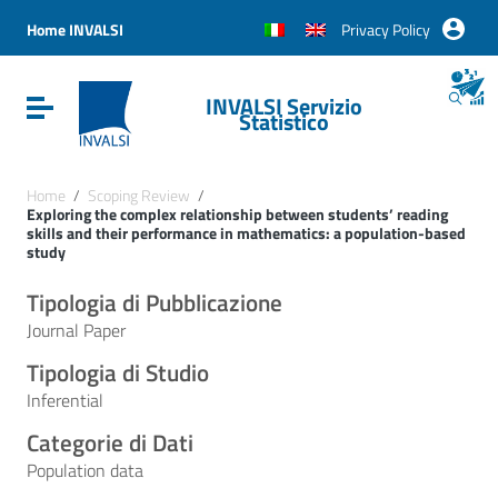
Vai ai contenuti
Vai al menu di navigazione
Home INVALSI
Privacy Policy
Vai al footer
INVALSI Servizio
Attiva / disattiva la navigazione
Statistico
Home
/
Scoping Review
/
Exploring the complex relationship between students’ reading
skills and their performance in mathematics: a population-based
study
Tipologia di Pubblicazione
Journal Paper
Tipologia di Studio
Inferential
Categorie di Dati
Population data