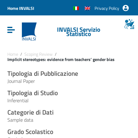
Vai ai contenuti
Vai al menu di navigazione
Home INVALSI
Privacy Policy
Vai al footer
INVALSI Servizio
Attiva / disattiva la navigazione
Statistico
Home
/
Scoping Review
/
Implicit stereotypes: evidence from teachers’ gender bias
Tipologia di Pubblicazione
Journal Paper
Tipologia di Studio
Inferential
Categorie di Dati
Sample data
Grado Scolastico