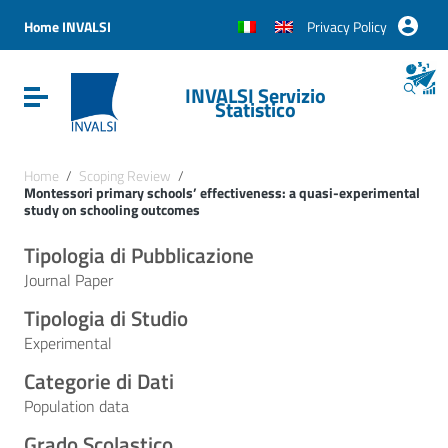
Vai ai contenuti
Vai al menu di navigazione
Home INVALSI
Privacy Policy
Vai al footer
INVALSI Servizio
Attiva / disattiva la navigazione
Statistico
Home
/
Scoping Review
/
Montessori primary schools’ effectiveness: a quasi-experimental
study on schooling outcomes
Tipologia di Pubblicazione
Journal Paper
Tipologia di Studio
Experimental
Categorie di Dati
Population data
Grado Scolastico