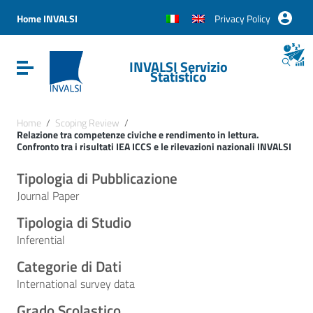
Vai ai contenuti
Vai al menu di navigazione
Home INVALSI
Privacy Policy
Vai al footer
INVALSI Servizio
Attiva / disattiva la navigazione
Statistico
Home
/
Scoping Review
/
Relazione tra competenze civiche e rendimento in lettura.
Confronto tra i risultati IEA ICCS e le rilevazioni nazionali INVALSI
Tipologia di Pubblicazione
Journal Paper
Tipologia di Studio
Inferential
Categorie di Dati
International survey data
Grado Scolastico