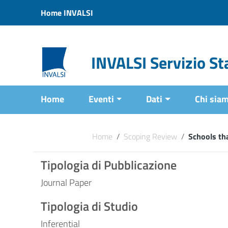
Vai ai contenuti
Home INVALSI
Vai al menu di navigazione
Vai al footer
INVALSI Servizio Sta
Home
Eventi
Dati
Chi sia
Home
/
Scoping Review
/
Schools tha
Tipologia di Pubblicazione
Journal Paper
Tipologia di Studio
Inferential